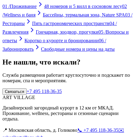
01
/
Проживание
48 номеров и 5 вилл в сосновом лесу
02
/
Wellness и баня
Бассейны, термальная зона, Nature SPA
03
/
Рестораны
Пять гастрономических пространств
04
/
Развлечения
Гончарная, зоодвор, прогулки
05
/
Вопросы и
ответы
Коротко о курорте и бронировании
06
/
Забронировать
Свободные номера и цены на даты
Не нашли, что искали?
Служба размещения работает круглосуточно и подскажет по
номерам, спа и мероприятиям.
+7 495 118-36-35
Связаться
ART VILLAGE
Дизайнерский загородный курорт в 12 км от МКАД.
Проживание, wellness, рестораны и сезонные сценарии
отдыха.
📍
Московская область, д. Голиково
📞
+7 495 118-36-35
✉️