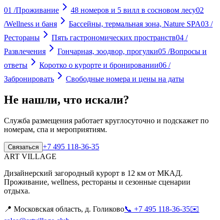
01
/
Проживание
48 номеров и 5 вилл в сосновом лесу
02
/
Wellness и баня
Бассейны, термальная зона, Nature SPA
03
/
Рестораны
Пять гастрономических пространств
04
/
Развлечения
Гончарная, зоодвор, прогулки
05
/
Вопросы и
ответы
Коротко о курорте и бронировании
06
/
Забронировать
Свободные номера и цены на даты
Не нашли, что искали?
Служба размещения работает круглосуточно и подскажет по
номерам, спа и мероприятиям.
+7 495 118-36-35
Связаться
ART VILLAGE
Дизайнерский загородный курорт в 12 км от МКАД.
Проживание, wellness, рестораны и сезонные сценарии
отдыха.
📍
Московская область, д. Голиково
📞
+7 495 118-36-35
✉️